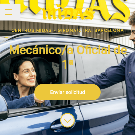
Compartir página
MENÚ DE EMPLEO
CENTROS MIDAS
·
GIRONA/CTRA. BARCELONA
Mecánico/a Oficial de
1ª
Enviar solicitud