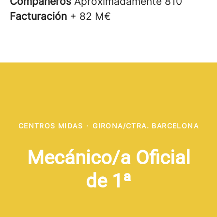
Compañeros
Aproximadamente 810
Facturación
+ 82 M€
CENTROS MIDAS
·
GIRONA/CTRA. BARCELONA
Mecánico/a Oficial
de 1ª