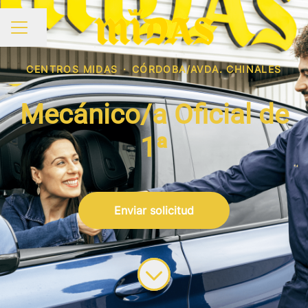
Compartir página
MENÚ DE EMPLEO
CENTROS MIDAS
·
CÓRDOBA/AVDA. CHINALES
Mecánico/a Oficial de
1ª
Enviar solicitud