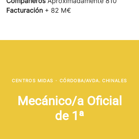
Compañeros
Aproximadamente 810
Facturación
+ 82 M€
CENTROS MIDAS
·
CÓRDOBA/AVDA. CHINALES
Mecánico/a Oficial
de 1ª