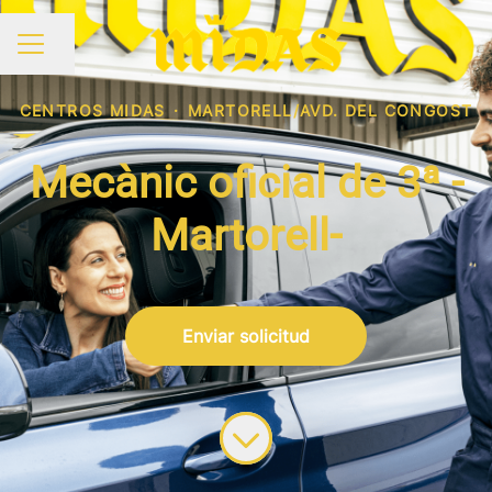
Compartir página
MENÚ DE EMPLEO
CENTROS MIDAS
·
MARTORELL/AVD. DEL CONGOST
Mecànic oficial de 3ª -
Martorell-
Enviar solicitud