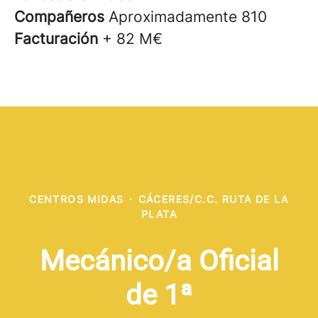
Compañeros
Aproximadamente 810
Facturación
+ 82 M€
CENTROS MIDAS
·
CÁCERES/C.C. RUTA DE LA
PLATA
Mecánico/a Oficial
de 1ª