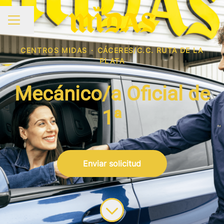
Compartir página
MENÚ DE EMPLEO
CENTROS MIDAS
·
CÁCERES/C.C. RUTA DE LA
PLATA
Mecánico/a Oficial de
1ª
Enviar solicitud