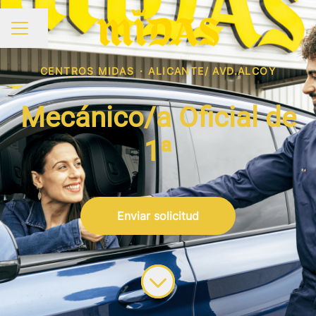
Compartir página
MENÚ DE EMPLEO
CENTROS MIDAS
·
ALICANTE/ AVD.ALCOY
Mecánico/a Oficial de
1ª
Enviar solicitud