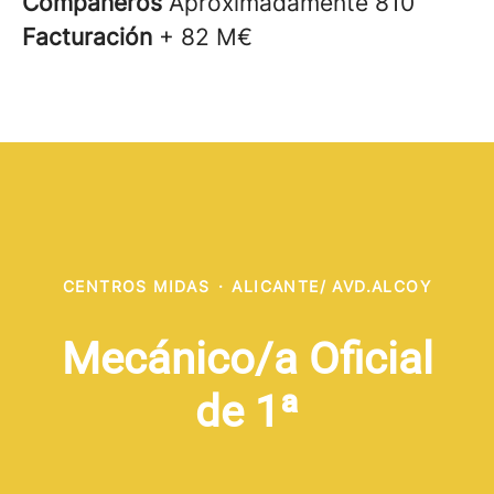
Compañeros
Aproximadamente 810
Facturación
+ 82 M€
CENTROS MIDAS
·
ALICANTE/ AVD.ALCOY
Mecánico/a Oficial
de 1ª