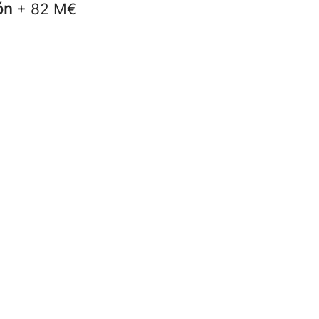
ión
+ 82 M€