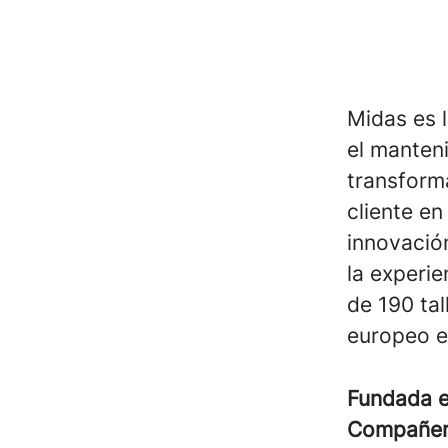
Midas es l
el manteni
transforma
cliente en
innovación
la experi
de 190 ta
europeo e
Fundada 
Compañe