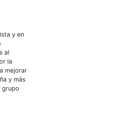
ista y en
a
s al
or la
 a mejorar
aña y más
r grupo