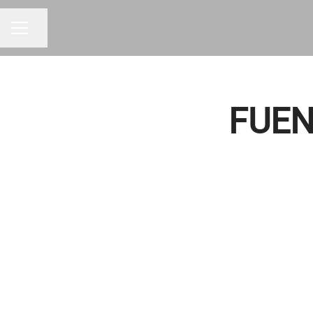
Compartir página
MENÚ DE EMPLEO
FUEN