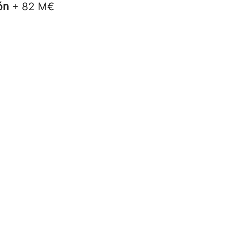
ión
+ 82 M€