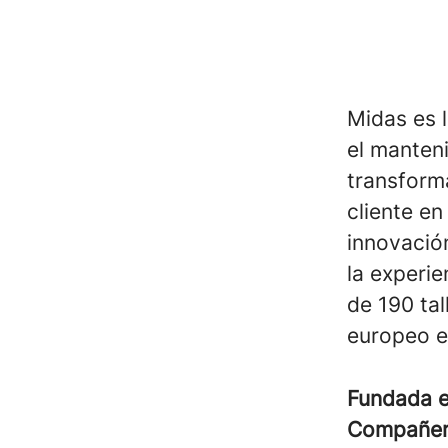
Midas es l
el manteni
transforma
cliente en
innovación
la experi
de 190 ta
europeo e
Fundada 
Compañe