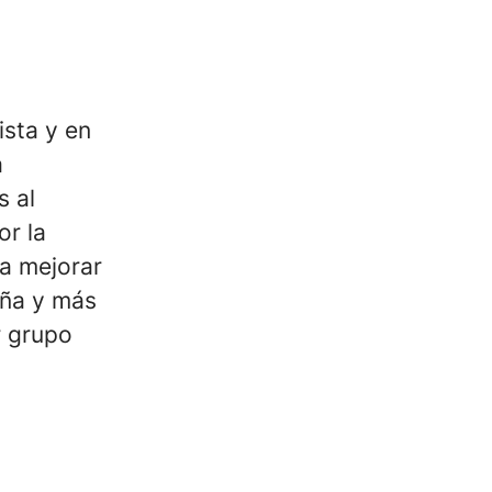
ista y en
a
s al
or la
 a mejorar
aña y más
r grupo