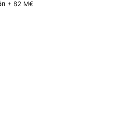
ión
+ 82 M€