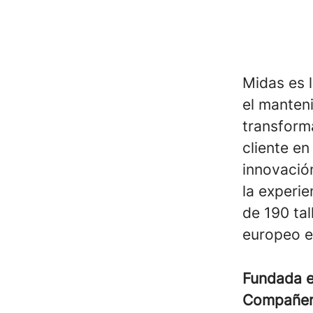
Midas es l
el manteni
transforma
cliente en
innovación
la experi
de 190 ta
europeo e
Fundada 
Compañe