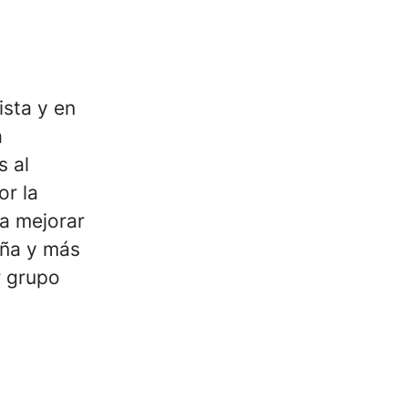
ista y en
a
s al
or la
 a mejorar
aña y más
r grupo